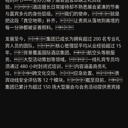
视的环节——主办方精于展会运营却缺乏礼宾经
验，酒店擅长日常接待却不熟悉展会紧凑的节奏
与嘉宾多元的身份层级。我们的使命，就是
把这段「真空地带」补齐，让贵宾从落地到离境的
每一分钟都被妥善照料。
发展至今，集团已成长为拥有超过 200 名专业礼
宾人员的团队，核心管理层平均从业经验超过 15
年，背景覆盖国际酒店集团、航空头等舱服
务、大型活动策划等领域。一线礼宾专员均
须通过 480 小时封闭式培训，内容涵盖商务礼
仪、跨文化交际、应急处置、贵
宾动线安全评估等 12 个模块。截至目前，
集团已累计为超过 150 场大型展会与会务活动提供贵宾接
待服务，累计接待 VIP 嘉宾超过 8,700 人次，
覆盖 47 个国家和地区。
我们的核心价值观浓缩为六个字：
预见、精
准、温度
。「预见」是在嘉宾开口之前完
成前置调研、预判需求；「精准」体现在全流